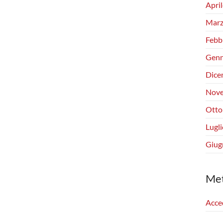
Apri
Marz
Febb
Genn
Dice
Nove
Otto
Lugl
Giug
Me
Acce