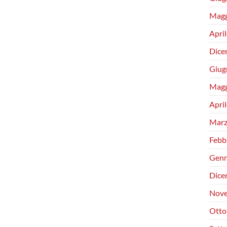
Magg
Apri
Dice
Giug
Magg
Apri
Marz
Febb
Genn
Dice
Nove
Otto