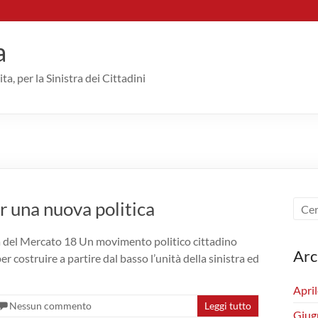
a
ta, per la Sinistra dei Cittadini
r una nuova politica
via del Mercato 18 Un movimento politico cittadino
Arc
 per costruire a partire dal basso l’unità della sinistra ed
Apri
Nessun commento
Leggi tutto
Giug