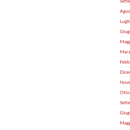
Sett
Agos
Lugl
Giug
Magg
Marz
Febb
Dice
Nove
Otto
Sett
Giug
Magg