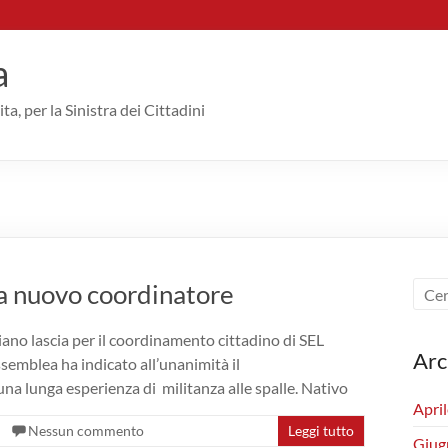
a
ta, per la Sinistra dei Cittadini
da nuovo coordinatore
ano lascia per il coordinamento cittadino di SEL
Arc
ssemblea ha indicato all’unanimità il
na lunga esperienza di militanza alle spalle. Nativo
Apri
Nessun commento
Leggi tutto
Giug