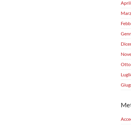
Apri
Marz
Febb
Genn
Dice
Nove
Otto
Lugl
Giug
Me
Acce