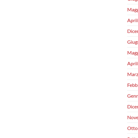
Magg
Apri
Dice
Giug
Magg
Apri
Marz
Febb
Genn
Dice
Nove
Otto