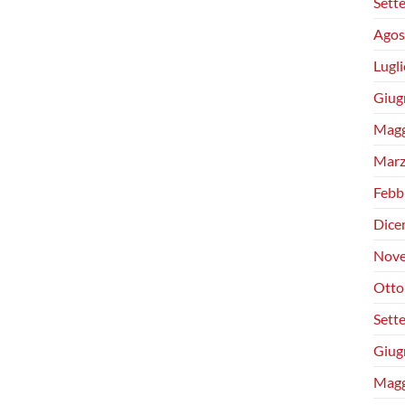
Sett
Agos
Lugl
Giug
Magg
Marz
Febb
Dice
Nove
Otto
Sett
Giug
Magg