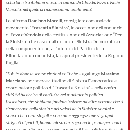
della Sinistra italiana messo in campo da Claudio Fava e Nichi
Vendola, nel quale ci riconosciamo totalmente”.
Lo afferma
Damiano Morelli
, consigliere comunale del
movimento
“Frascati a Sinistra”
, in occasione dell’annuncio
di
Fava
e
Vendola
della costituzione dell’Associazione
“Per
la Sinistra”
, che nasce dall’unione di Sinistra Democratica e
della componente che, all’interno del Partito della
Rifondazione comunista, fa capo al presidente della Regione
Puglia.
“Subito dopo le scorse elezioni politiche
– aggiunge
Massimo
Marciano
, portavoce cittadino di Sinistra Democratica e
coordinatore politico di ‘Frascati a Sinistra’ –
nella nostra
città Sd ha deciso di confluire nel movimento politico
frascatano, che abbiamo fondato insieme ad altre persone che si
riconoscono nella storia e nei valori della Sinistra: uomini e
donne che, come singoli e non come aggregazione di gruppi
dirigenti di partiti, hanno inteso dare ognuno in prima persona il
proprio contributo per un nuovo modo di fare politica a Frascati.