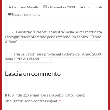
Damiano Morelli
7 Novembre 2008
Comunicati
Nessun commento
←
Giustizia: “Frascati a Sinistra” nella prima mattinata
raccoglie duecento firme per il referendum contro il “Lodo
Alfano”
Ilaria Salvatori sarà proclamata Atleta dell’Anno 2008
dalla Città di Frascati
→
Lascia un commento
Il tuo indirizzo email non sarà pubblicato.
I campi
obbligatori sono contrassegnati
*